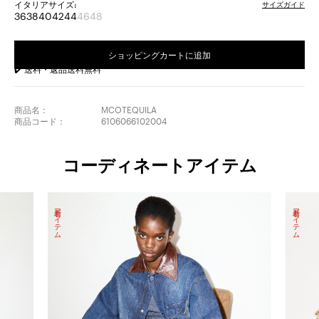
イタリアサイズ:
サイズガイド
36
38
40
42
44
46
48
サ
サ
サ
サ
サ
サ
サ
イ
イ
イ
イ
イ
イ
イ
ズ:
ズ:
ズ:
ズ:
ズ:
ズ:
ズ:
ショッピングカートに追加
36
38
40
42
44
46
48
✔️ 送料・返品送料無料
完
完
成
成
品
品
商品名：
MCOTEQUILA
商品コード：
6106066102004
コーディネートアイテム
新着アイテム
新着アイテム