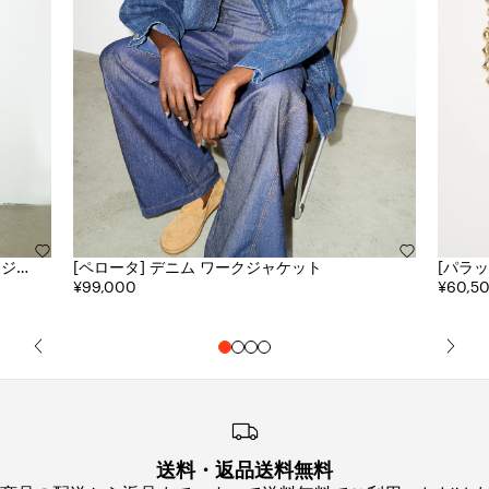
[ペロータ] デニム ワークジャケット
[パラッジ] ラミネート ブレイ
¥99,000
ミュー
¥60,5
送料・返品送料無料