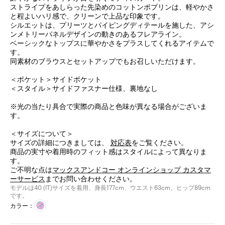
ストライプをあしらった先染めのコットンポプリンは、軽やかさ
と程よいハリ感で、クリーンで上品な印象です。
シルエットは、プリーツとパイピングディテールを施した、アシ
ンメトリーパネルデザインの動きのあるフレアライン。
ベーシックなトップスに華やかさをプラスしてくれるアイテムで
す。
同素材のブラウスとセットアップでもお召しいただけます。
＜ポケット＞サイドポケット
＜スタイル＞サイドファスナー仕様、裏地なし
※光の当たり具合で実際の商品と色味が異なる場合がございま
す。
＜サイズについて＞
サイズの詳細につきましては、
対応表
をご覧ください。
商品の実寸や着用時のフィット感はスタイルによって異なりま
す。
ご不明な点は
マックスアンドコー オンラインショップ カスタマ
ーサービス
までお問い合わせください。
モデルは40 (IT)サイズを着用、身長177cm、ウエスト63cm、ヒップ89cm
です。
カラー：