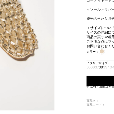
コーディネート
＜ソール＞ラバ
※光の当たり具
＜サイズについ
サイズの詳細に
商品の実寸や着
ご不明な点は
マ
お問い合わせく
カラー：
イタリアサイズ:
35
36
37
38
39
40
サ
サ
サ
サ
サ
サ
イ
イ
イ
イ
イ
イ
ズ:
ズ:
ズ:
ズ:
ズ:
ズ
35
36
37
38
39
4
✔️ 送料・返品送料
完
完
完
完
完
成
成
成
成
成
品
品
品
品
品
商品名：
商品コード：