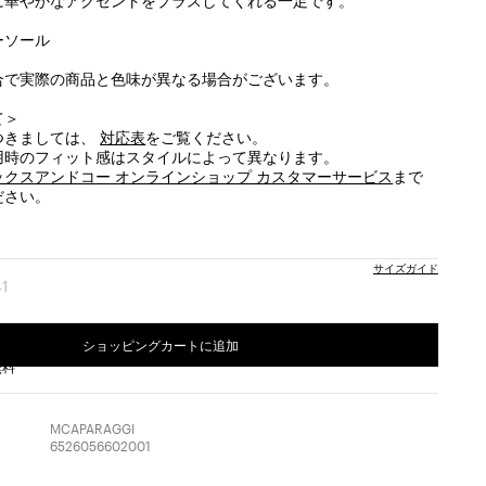
に華やかなアクセントをプラスしてくれる一足です。
ーソール
合で実際の商品と色味が異なる場合がございます。
て＞
つきましては、
対応表
をご覧ください。
用時のフィット感はスタイルによって異なります。
ックスアンドコー オンラインショップ カスタマーサービス
まで
ださい。
サイズガイド
41
サ
イ
:
ズ:
ショッピングカートに追加
0
41
無料
完
成
品
MCAPARAGGI
6526056602001