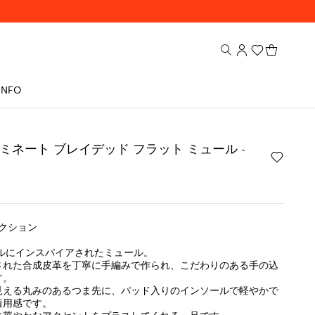
INFO
ラミネート ブレイデッド フラット ミュール -
レクション
イルにインスパイアされたミュール。
された合成皮革を丁寧に手編みで作られ、こだわりのある手の込
す。
見える丸みのあるつま先に、パッド入りのインソールで軽やかで
着用感です。