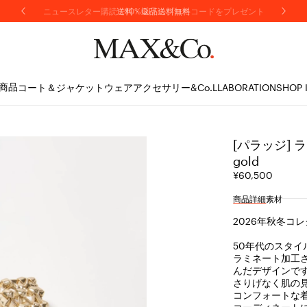
ニュースレター購読で10%OFFのプロモコードをプレゼント
商品
コート＆ジャケット
ウェア
アクセサリー
&Co.LLABORATION
SHOP 
[パラッジ] 
gold
¥60,500
商品詳細
素材
2026年秋冬コ
50年代のスタ
ラミネート加工
んだデザインで
さりげなく肌の
コンフォートな