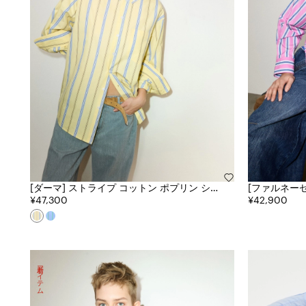
[ダーマ] ストライプ コットン ポプリン シャ
[ファルネーゼ] クロップド ストライ
ツ
¥47,300
トン シャツ
¥42,900
新着アイテム