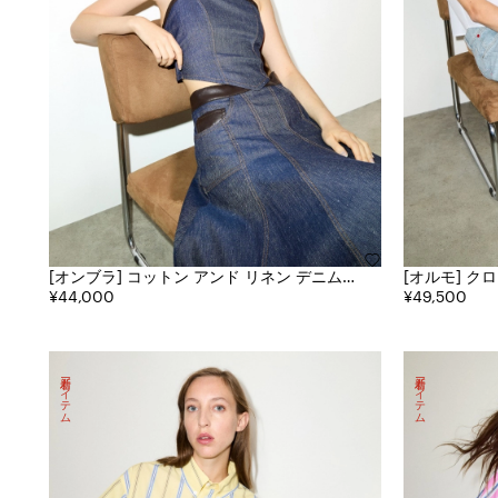
[オンブラ] コットン アンド リネン デニム
[オルモ] クロップド ノースリーブ ポプリン
トップ
¥44,000
シャツ
¥49,500
新着アイテム
新着アイテム