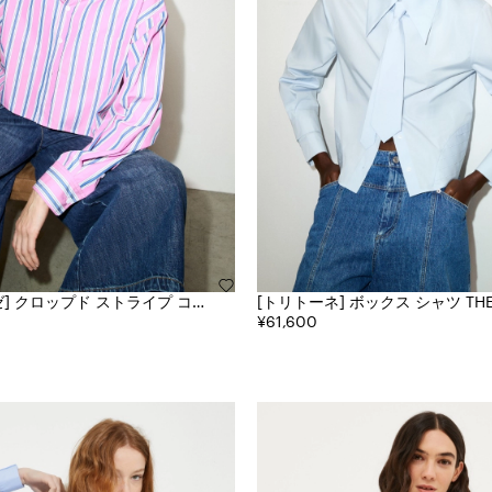
プ コッ
[トリトーネ] ボックス シャツ THE DATE
EDIT
¥61,600