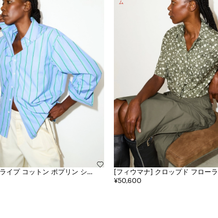
[フィウマナ] クロップド フローラル ジャカ
ード シャツ
¥50,600