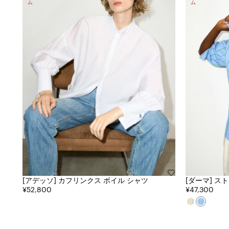
[アデッソ] カフリンクス ボイル シャツ
[ダーマ] ストライプ コットン ポプリン シャ
¥52,800
ツ
¥47,300