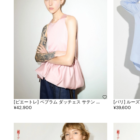
[ピエートレ] ペプラム ダッチェス サテン ト
[バリ]
ップ
¥42,900
¥39,600
新着アイテム
新着アイテム