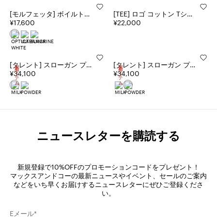
[モルフェッタ] ボイルトリ
[TEE] ロゴ コットン Tシャ
ム タンクトップ
¥17,600
ツ
¥22,000
[タレント] スローガン プリ
[タレント] スローガン プリ
新着アイテム
新着アイテム
ント ルーズ フィット Tシャ
¥34,100
ント ルーズ フィット Tシャ
¥34,100
ツ
ツ
ニュースレターを購読する
新規登録で10%OFFのプロモーションコードをプレゼント！
マックスアンドコーの最新ニュースやイベント、セールのご案内
などをいち早くお届けするニュースレターにぜひご登録くださ
い。
Eメール*