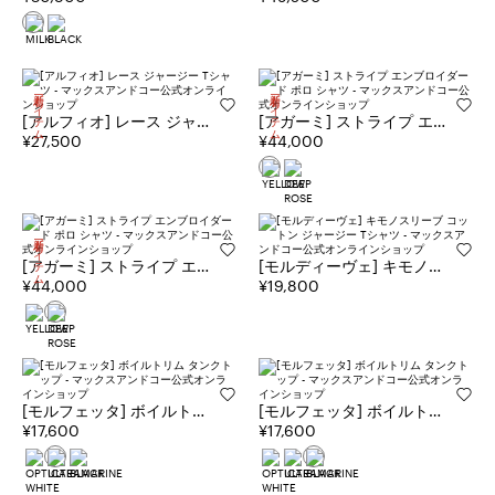
ャツ
THE DATE EDIT
新着アイテム
新着アイテム
[アルフィオ] レース ジャー
[アガーミ] ストライプ エン
ジー Tシャツ
¥27,500
ブロイダード ポロ シャツ
¥44,000
新着アイテム
[アガーミ] ストライプ エン
[モルディーヴェ] キモノス
ブロイダード ポロ シャツ
¥44,000
リーブ コットン ジャージ
¥19,800
ー Tシャツ
[モルフェッタ] ボイルトリ
[モルフェッタ] ボイルトリ
ム タンクトップ
¥17,600
ム タンクトップ
¥17,600