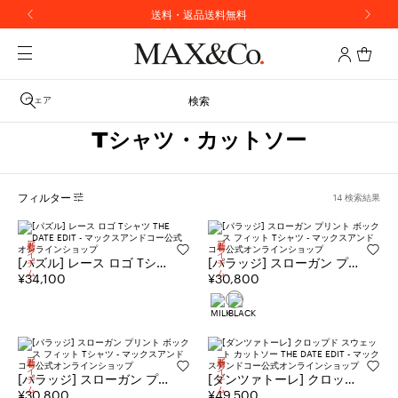
送料・返品送料無料
ウェア
検索
Tシャツ・カットソー
フィルター
14 検索結果
新着アイテム
新着アイテム
[パズル] レース ロゴ Tシャ
[パラッジ] スローガン プリ
ツ THE DATE EDIT
¥34,100
ント ボックス フィット Tシ
¥30,800
ャツ
新着アイテム
新着アイテム
[パラッジ] スローガン プリ
[ダンツァトーレ] クロップ
ント ボックス フィット Tシ
¥30,800
ド スウェット カットソー
¥49,500