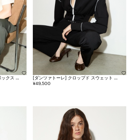
[ダンツァトーレ] クロップド スウェット カ
ットソー THE DATE EDIT
¥49,500