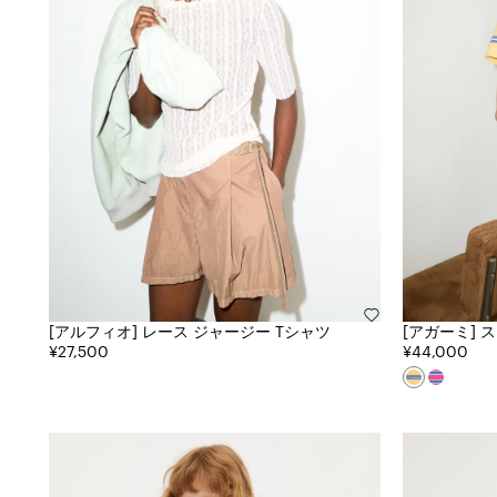
[アルフィオ] レース ジャージー Tシャツ
[アガーミ] ストライプ エンブロイダード ポ
¥27,500
ロ シャツ
¥44,000