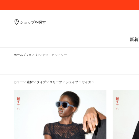
ショップを探す
新着
ホーム
ウェア
Tシャツ・カットソー
フ
カラー
素材
タイプ
スリーブ
シェイプ
サイズ
ィ
ル
タ
新着アイテム
新着アイテム
ー