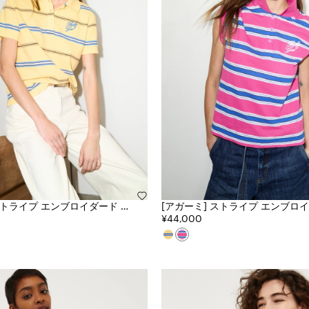
[アガーミ] ストライプ エンブロイダード ポ
ロ シャツ
¥44,000