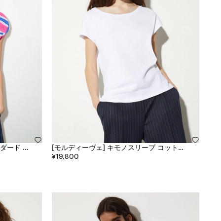
[モルディーヴェ] キモノスリーブ コットン
ジャージー Tシャツ
¥19,800