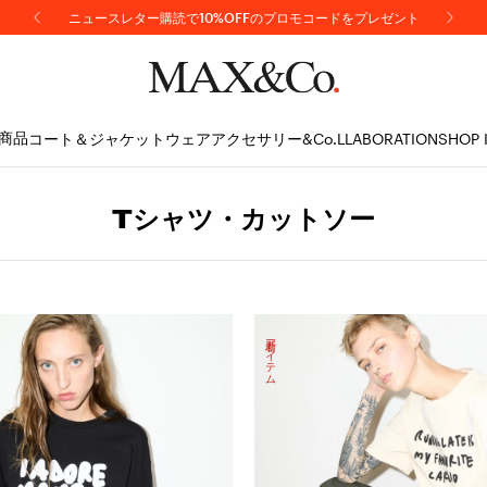
ニュースレター購読で10%OFFのプロモコードをプレゼント
【重要】地震の影響による配送遅延について
商品
コート＆ジャケット
ウェア
アクセサリー
&Co.LLABORATION
SHOP 
Tシャツ・カットソー
新着アイテム