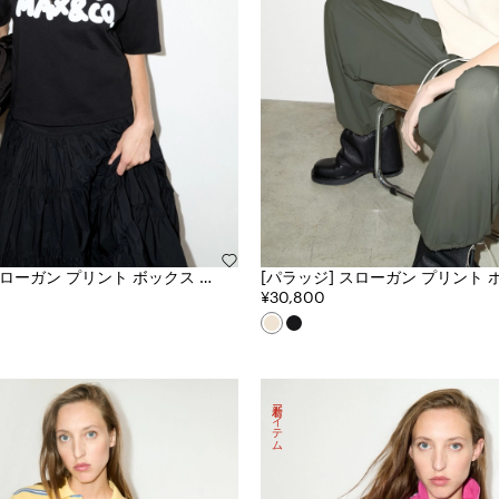
[パラッジ] スローガン プリント ボックス フ
ツ
ィット Tシャツ
¥30,800
新着アイテム