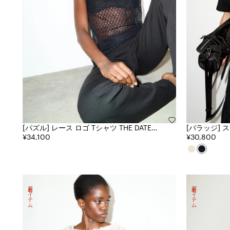
[パズル] レース ロゴ Tシャツ THE DATE
[パラッジ] スローガン プリント ボックス フ
EDIT
¥34,100
ィット Tシャ
¥30,800
新着アイテム
新着アイテム