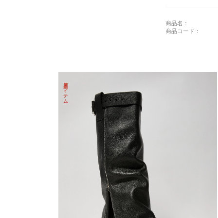
成
成
品
品
商品名：
商品コード：
新着アイテム