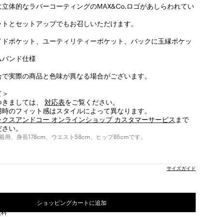
立体的なラバーコーティングのMAX&Co.ロゴがあしらわれてい
ットとセットアップでもお召しいただけます。
イドポケット、ユーティリティーポケット、バックに玉縁ポケッ
ムバンド仕様
合で実際の商品と色味が異なる場合がございます。
て＞
つきましては、
対応表
をご覧ください。
用時のフィット感はスタイルによって異なります。
ックスアンドコー オンラインショップ カスタマーサービス
まで
ださい。
用、身長178cm、ウエスト58cm、ヒップ85cmです。
サイズガイド
ショッピングカートに追加
無料