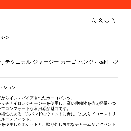
INFO
] テクニカル ジャージー カーゴ パンツ - kaki
レクション
アからインスパイアされたカーゴパンツ。
レッチナイロンジャージーを使用し、高い伸縮性を備え軽量かつ
いでコンフォートな着用感が魅力です。
伸縮性のあるゴムバンドのウエストに裾にゴム入りドローストリ
たルーズフィット。
ンを使用したポケットと、取り外し可能なチャームがアクセント