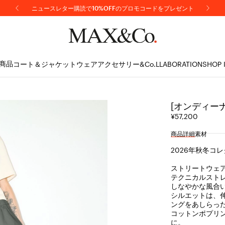
ニュースレター購読で10%OFFのプロモコードをプレゼント
商品
コート＆ジャケット
ウェア
アクセサリー
&Co.LLABORATION
SHOP 
[オンディーナ
¥57,200
商品詳細
素材
2026年秋冬コ
ストリートウェ
テクニカルスト
しなやかな風合
シルエットは、
ングをあしらっ
コットンポプリ
に。