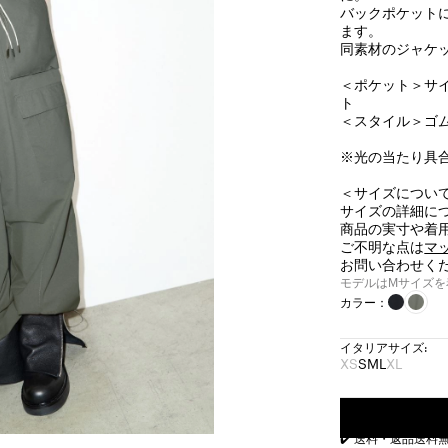
バックポケットに
ます。
同素材のジャケ
＜ポケット＞サ
ト
＜スタイル＞ゴ
※光の当たり具
＜サイズについ
サイズの詳細に
商品の実寸や着
ご不明な点は
マ
お問い合わせく
モデルはMサイズを着
カラー：
イタリアサイズ:
XS
S
M
L
XL
サ
サ
サ
サ
サ
イ
イ
イ
イ
イ
ズ:
ズ:
ズ:
ズ:
ズ:
XS
S
M
L
XL
✔️ 送料・返品送料
完
完