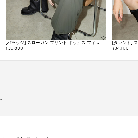
[パラッジ] スローガン プリント ボックス フィッ
[タレント] スローガン プリント ルーズ フィット
ト Tシャツ
¥30,800
Tシャツ
¥34,100
。