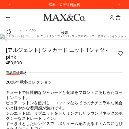
送料・返品送料無料
ニット・カーディガン
検索
[アルジェント] ジャカード ニット Tシャツ -
pink
¥50,600
商品詳細
素材
2026年秋冬コレクション
キュートで個性的なジャカードと刺繍をフロントにあしらたコッ
トンニット。
ピュアコットンを使用し、コットンならではのナチュラルな風合
いと軽やかな着用感が魅力です。
シルエットは、リブニットをトリミングしたラウンドネックのボ
クシーなストレートライン。
すっきりとしたレングスで、ボリューム感のあるボトムスにもぴ
ったりなニットです。