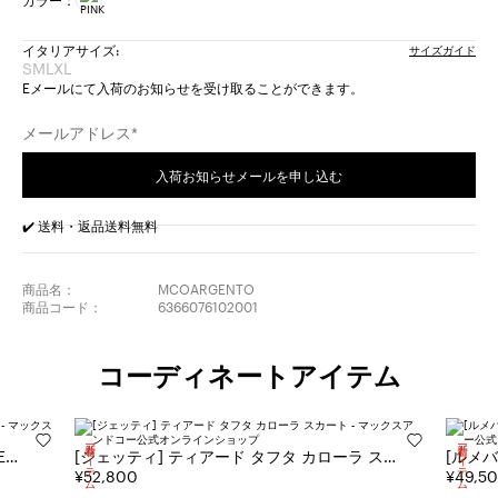
イタリアサイズ:
サイズガイド
S
M
L
XL
サ
サ
サ
サ
Eメールにて入荷のお知らせを受け取ることができます。
イ
イ
イ
イ
ズ:
ズ:
ズ:
ズ:
メールアドレス*
S
M
L
XL
完
完
完
完
成
成
成
成
入荷お知らせメールを申し込む
品
品
品
品
✔️ 送料・返品送料無料
商品名：
MCOARGENTO
商品コード：
6366076102001
コーディネートアイテム
新着アイテム
新着アイテム
[ジェッティ] ティアード タフタ カローラ スカ
ート
¥52,800
¥49,5