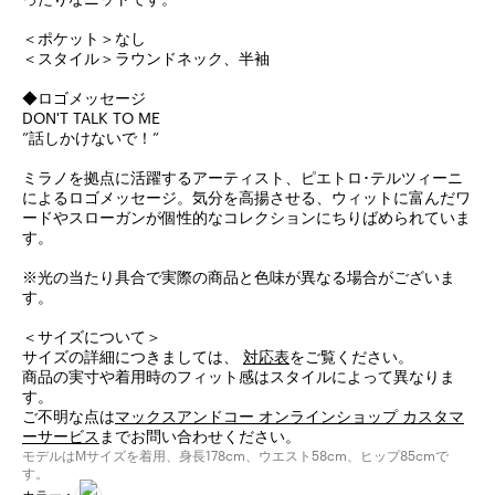
＜ポケット＞なし
＜スタイル＞ラウンドネック、半袖
◆ロゴメッセージ
DON'T TALK TO ME
”話しかけないで！”
ミラノを拠点に活躍するアーティスト、ピエトロ･テルツィーニ
によるロゴメッセージ。気分を高揚させる、ウィットに富んだワ
ードやスローガンが個性的なコレクションにちりばめられていま
す。
※光の当たり具合で実際の商品と色味が異なる場合がございま
す。
＜サイズについて＞
サイズの詳細につきましては、
対応表
をご覧ください。
商品の実寸や着用時のフィット感はスタイルによって異なりま
す。
ご不明な点は
マックスアンドコー オンラインショップ カスタマ
ーサービス
までお問い合わせください。
モデルはMサイズを着用、身長178cm、ウエスト58cm、ヒップ85cmで
す。
カラー：