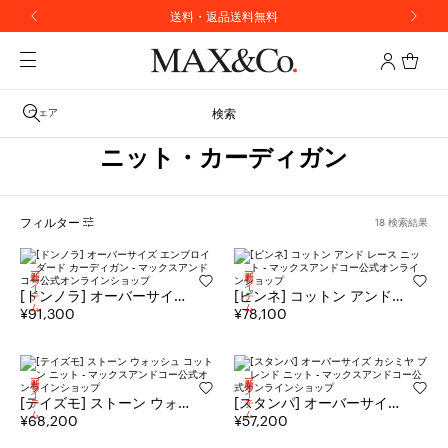
送料・返品送料無料
ウェア
検索
ニット・カーディガン
フィルター
18 検索結果
新着アイテム
新着アイテム
[ドンノラ] オーバーサイズ
[ピンネ] コットン アンド
エンブロイダード カーディ
¥91,300
レース ニット
¥78,100
ガン
新着アイテム
新着アイテム
[テイズモ] ストーン ウォッ
[スタンパ] オーバーサイズ
シュ コットン ニット
¥68,200
カシミヤ ブレンド ニット
¥57,200