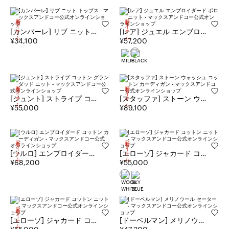
新着アイテム
新着アイテム
[カンパーレ] リブ ニット
[レア] ジュエル エンブロイ
トップス
¥34,100
ダード ポロ ニット
¥57,200
新着アイテム
新着アイテム
[ジュント] ストライプ コッ
[スタッファ] ストーン ウォ
トン グランダッド ニット
¥55,000
ッシュ コットン カーディ
¥89,100
ガン
新着アイテム
新着アイテム
[ウルロ] エンブロイダード
[エローゾ] ジャカード コッ
コットン カーディガン
¥68,200
トン ニット
¥55,000
新着アイテム
[エローゾ] ジャカード コッ
[ドーベルマン] メリノウー