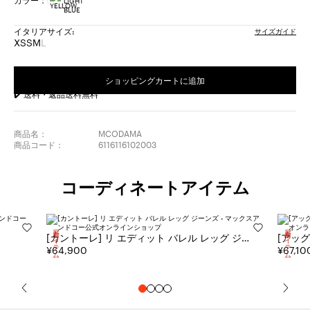
イタリアサイズ:
サイズガイド
XS
S
M
L
サ
サ
サ
サ
イ
イ
イ
イ
ズ:
ズ:
ズ:
ズ:
ショッピングカートに追加
XS
S
M
L
✔️ 送料・返品送料無料
完
成
品
商品名：
MCODAMA
商品コード：
6116116102003
コーディネートアイテム
新着アイテム
新着アイテム
[カントーレ] リ エディット バレル レッグ ジ
ーンズ
¥64,900
¥67,10