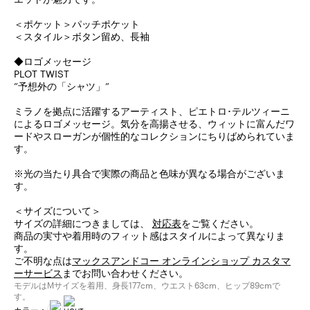
＜ポケット＞パッチポケット
＜スタイル＞ボタン留め、長袖
◆ロゴメッセージ
PLOT TWIST
”予想外の「シャツ」”
ミラノを拠点に活躍するアーティスト、ピエトロ･テルツィーニ
によるロゴメッセージ。気分を高揚させる、ウィットに富んだワ
ードやスローガンが個性的なコレクションにちりばめられていま
す。
※光の当たり具合で実際の商品と色味が異なる場合がございま
す。
＜サイズについて＞
サイズの詳細につきましては、
対応表
をご覧ください。
商品の実寸や着用時のフィット感はスタイルによって異なりま
す。
ご不明な点は
マックスアンドコー オンラインショップ カスタマ
ーサービス
までお問い合わせください。
モデルはMサイズを着用、身長177cm、ウエスト63cm、ヒップ89cmで
す。
カラー：