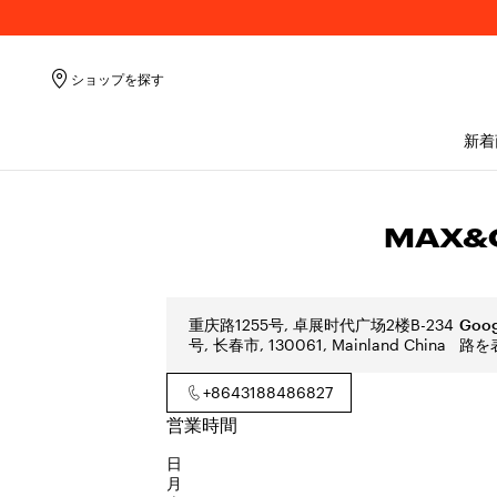
ショップを探す
新着
MAX&C
重庆路1255号, 卓展时代广场2楼B-234
Goo
号, 长春市, 130061, Mainland China
路を
+8643188486827
営業時間
日
月