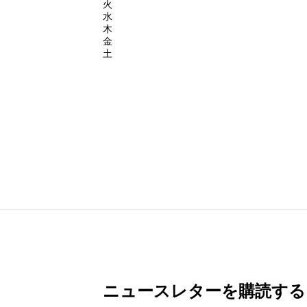
火
水
木
金
土
ニュースレターを購読する