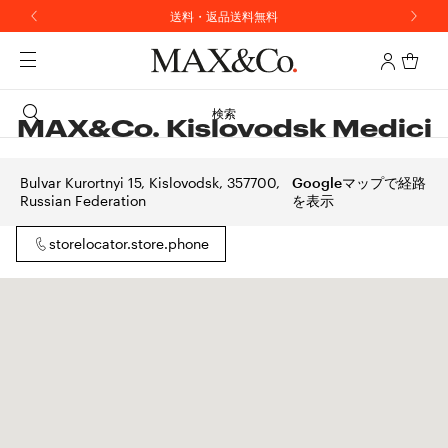
送料・返品送料無料
検索
MAX&Co. Kislovodsk Medici
Bulvar Kurortnyi 15, Kislovodsk, 357700,
Googleマップで経路
Russian Federation
を表示
storelocator.store.phone