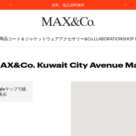
ニュースレター購読で10%OFFのプロモコードをプレゼント
送料・返品送料無料
商品
コート＆ジャケット
ウェア
アクセサリー
&Co.LLABORATION
SHOP 
AX&Co. Kuwait City Avenue Ma
gleマップで経
表示