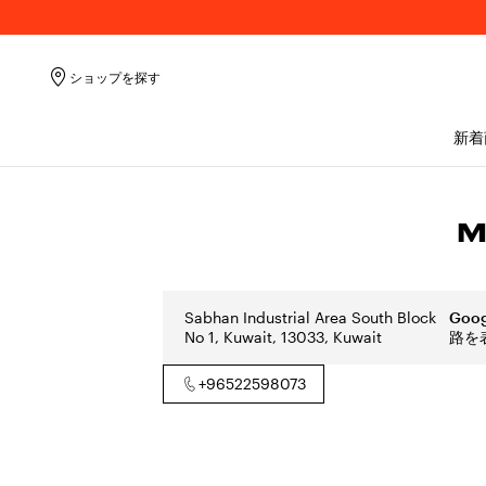
ショップを探す
新着
M
Sabhan Industrial Area South Block
Goo
No 1, Kuwait, 13033, Kuwait
路を
+96522598073