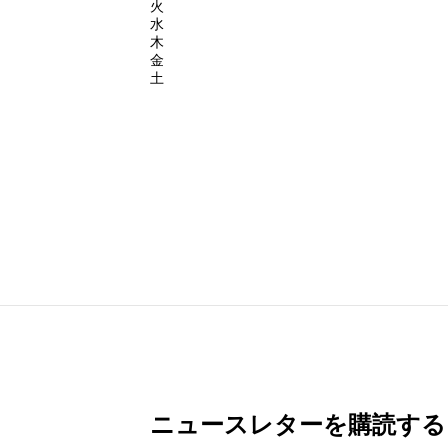
火
水
木
金
土
ニュースレターを購読する