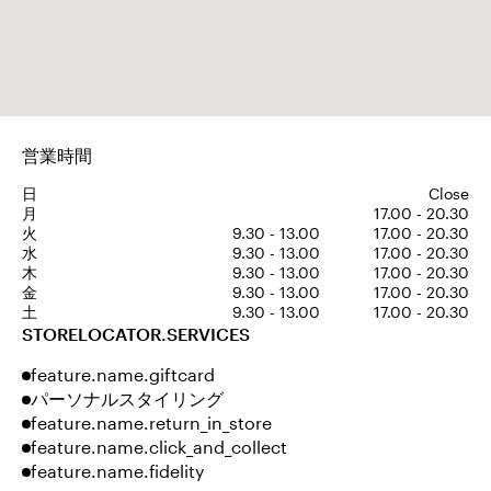
営業時間
日
Close
月
17.00 - 20.30
火
9.30 - 13.00
17.00 - 20.30
水
9.30 - 13.00
17.00 - 20.30
木
9.30 - 13.00
17.00 - 20.30
金
9.30 - 13.00
17.00 - 20.30
土
9.30 - 13.00
17.00 - 20.30
STORELOCATOR.SERVICES
feature.name.giftcard
パーソナルスタイリング
feature.name.return_in_store
feature.name.click_and_collect
feature.name.fidelity