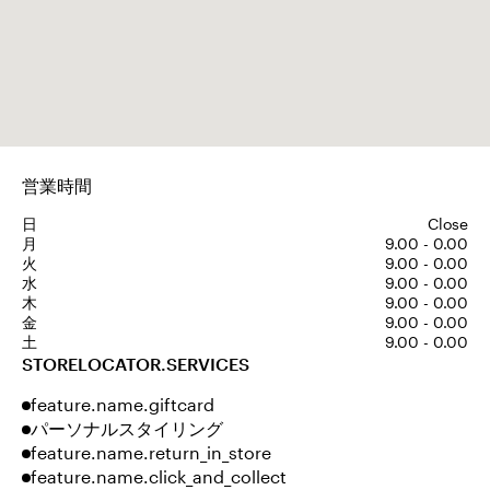
営業時間
日
Close
月
9.00 - 0.00
火
9.00 - 0.00
水
9.00 - 0.00
木
9.00 - 0.00
金
9.00 - 0.00
土
9.00 - 0.00
STORELOCATOR.SERVICES
feature.name.giftcard
パーソナルスタイリング
feature.name.return_in_store
feature.name.click_and_collect