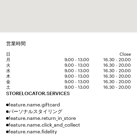
営業時間
日
Close
月
9.00 - 13.00
16.30 - 20.00
火
9.00 - 13.00
16.30 - 20.00
水
9.00 - 13.00
16.30 - 20.00
木
9.00 - 13.00
16.30 - 20.00
金
9.00 - 13.00
16.30 - 20.00
土
9.00 - 13.00
16.30 - 20.00
STORELOCATOR.SERVICES
feature.name.giftcard
パーソナルスタイリング
feature.name.return_in_store
feature.name.click_and_collect
feature.name.fidelity