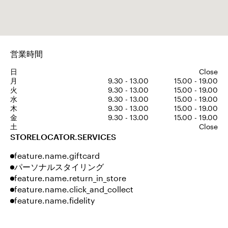
営業時間
日
Close
月
9.30 - 13.00
15.00 - 19.00
火
9.30 - 13.00
15.00 - 19.00
水
9.30 - 13.00
15.00 - 19.00
木
9.30 - 13.00
15.00 - 19.00
金
9.30 - 13.00
15.00 - 19.00
土
Close
STORELOCATOR.SERVICES
feature.name.giftcard
パーソナルスタイリング
feature.name.return_in_store
feature.name.click_and_collect
feature.name.fidelity