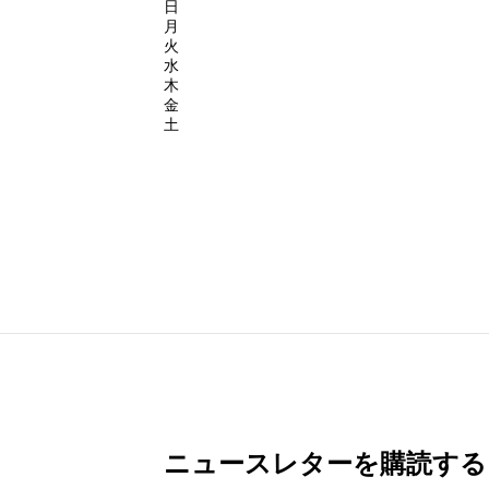
日
月
火
水
木
金
土
ニュースレターを購読する