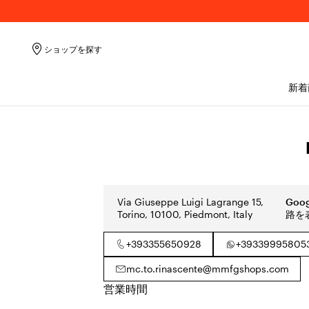
ショップを探す
新着
Via Giuseppe Luigi Lagrange 15,
Goo
Torino, 10100, Piedmont, Italy
路を
+393355650928
+39339995805
mc.to.rinascente@mmfgshops.com
営業時間