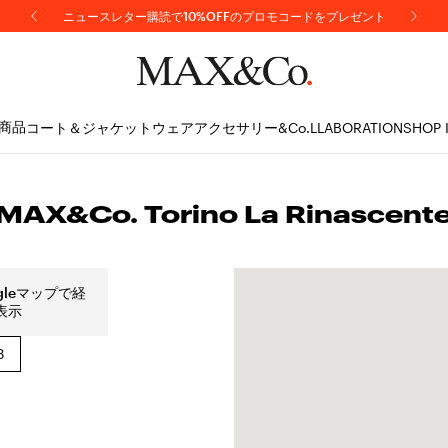
ニュースレター購読で10%OFFのプロモコードをプレゼント
商品
コート＆ジャケット
ウェア
アクセサリー
&Co.LLABORATION
SHOP 
MAX&Co. Torino La Rinascent
gleマップで経
表示
3