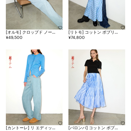
[オルモ] クロップド ノース
[リトモ] コットン ポプリン
リーブ ポプリン シャツ
¥49,500
シャツ ドレス
¥74,800
新着アイテム
新着アイテム
[カントーレ] リ エディット
[パロンバ] コットン ポプリ