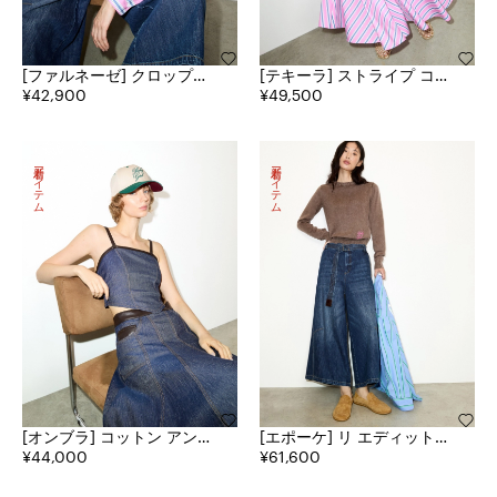
[ファルネーゼ] クロップド
[テキーラ] ストライプ コッ
ストライプ コットン シャ
¥42,900
トン ポプリン スカート
¥49,500
ツ
新着アイテム
新着アイテム
[オンブラ] コットン アンド
[エポーケ] リ エディット
リネン デニム トップ
¥44,000
ロング バミューダ ジーン
¥61,600
ズ