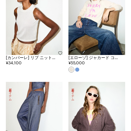
[カンパーレ] リブ ニット
[エローゾ] ジャカード コッ
トップス
¥34,100
トン ニット
¥55,000
新着アイテム
新着アイテム