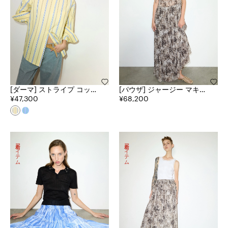
[ダーマ] ストライプ コット
[パウザ] ジャージー マキシ
ン ポプリン シャツ
¥47,300
ドレス
¥68,200
新着アイテム
新着アイテム