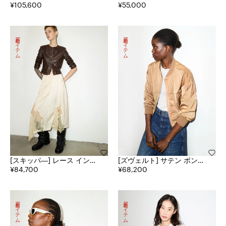
ャカード マキシ ドレス
¥105,600
ジャカード ショーツ
¥55,000
新着アイテム
新着アイテム
[スキッパ―] レース インサ
[ズヴェルト] サテン ボンバ
ート サテン ミディ スカー
¥84,700
ー ジャケット
¥68,200
ト
新着アイテム
新着アイテム