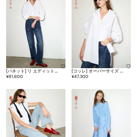
新着アイテム
新着アイテム
[パネット] リ エディット
[コッレ] オーバーサイズ ポ
スリム フィット ジーンズ
¥61,600
プリン シャツ
¥47,300
新着アイテム
新着アイテム