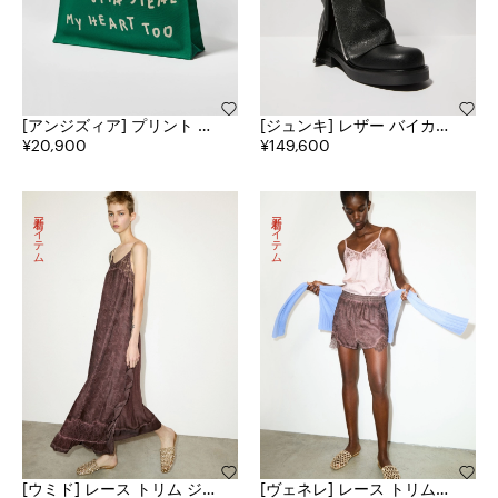
[アンジズィア] プリント キ
[ジュンキ] レザー バイカー
ャンバス ショッピング ト
¥20,900
ブーツ
¥149,600
ート
新着アイテム
新着アイテム
[ウミド] レース トリム ジ
[ヴェネレ] レース トリム