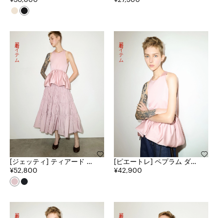
ャツ
新着アイテム
新着アイテム
[ジェッティ] ティアード タ
[ピエートレ] ペプラム ダッ
フタ カローラ スカート
¥52,800
チェス サテン トップ
¥42,900