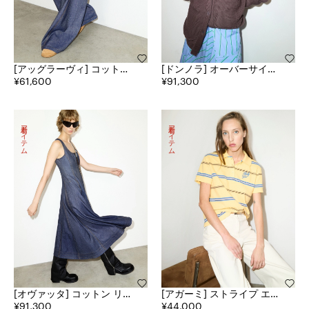
[アッグラーヴィ] コットン
[ドンノラ] オーバーサイズ
アンド リネン デニム ジョ
¥61,600
エンブロイダード カーディ
¥91,300
ガー パンツ
ガン
新着アイテム
新着アイテム
[オヴァッタ] コットン リネ
[アガーミ] ストライプ エン
ン デニム ドレス
¥91,300
ブロイダード ポロ シャツ
¥44,000