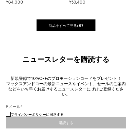
バレル レッグ ジーンズ
¥64,900
ン カローラ ミディ スカー
¥59,400
ト
商品をすべて見る: 67
ニュースレターを購読する
新規登録で10%OFFのプロモーションコードをプレゼント！
マックスアンドコーの最新ニュースやイベント、セールのご案内
などをいち早くお届けするニュースレターにぜひご登録くださ
い。
Eメール*
プライバシーポリシー
に同意する
購読する