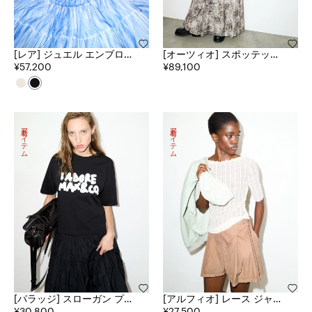
[レア] ジュエル エンブロイ
[オーツィオ] スポッテッド
ダード ポロ ニット
¥57,200
ジャージー サークル スカ
¥89,100
ート
新着アイテム
新着アイテム
[パラッジ] スローガン プリ
[アルフィオ] レース ジャー
ント ボックス フィット Tシ
¥30,800
ジー Tシャツ
¥27,500