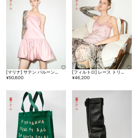
新着アイテム
新着アイテム
[マリナ] サテン バルーン
[フィルトロ] レース トリム
ヘム ミニ ドレス
¥50,600
ジャカード トップ
¥46,200
新着アイテム
新着アイテム