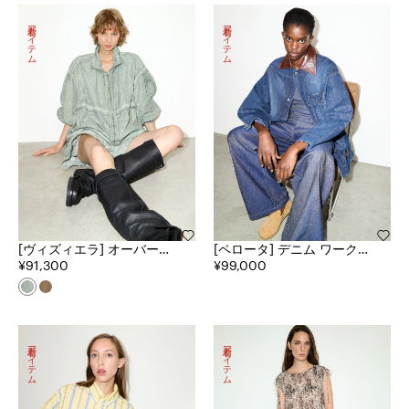
新着アイテム
新着アイテム
[ヴィズィエラ] オーバーサ
[ペロータ] デニム ワークジ
イズ ナイロン ボンバー ジ
¥91,300
ャケット
¥99,000
ャケット
新着アイテム
新着アイテム