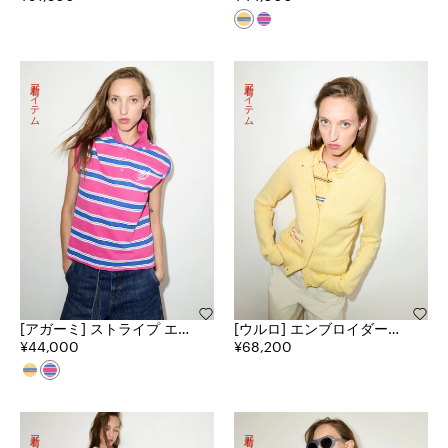
新着アイテム
新着アイテム
[アガーミ] ストライプ エン
[ウルロ] エンブロイダード
ブロイダード ポロ シャツ
¥44,000
コットン カーディガン
¥68,200